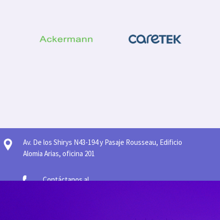
Av. De los Shirys N43-194 y Pasaje Rousseau, Edificio
Alomia Arias, oficina 201
Contáctanos al
099 337 2458
099 838 2684