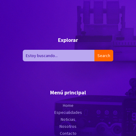
Envíenos un correo electrónico a
soporte@directmedical.com.ec
Explorar
Menú principal
Home
Especialidades
Noticias
Nosotros
Contacto