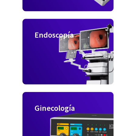
Endoscopía
Ginecología