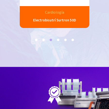
Cardiología
0D
Electrobisutrí Surtron 50D